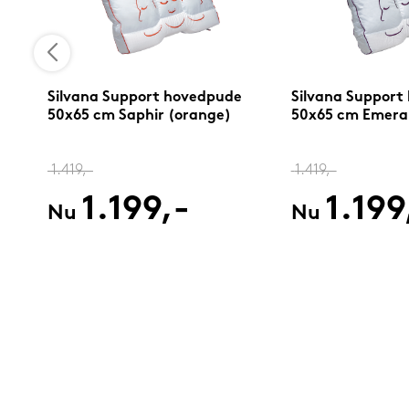
0
Silvana Support hovedpude
Silvana Support
50x65 cm Saphir (orange)
50x65 cm Emerald
1.419,-
1.419,-
1.199,-
1.199
Nu
Nu