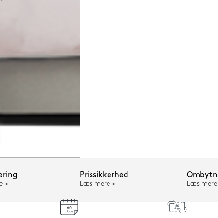
ering
Prissikkerhed
Ombytni
e
Læs mere
Læs mere