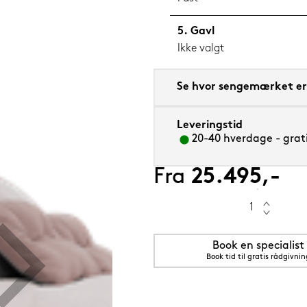
Gavl
Ikke valgt
5 cm Grenat (rød)
Se hvor sengemærket er 
Leveringstid
20-40 hverdage - grati
Fra
25.495,-
Book en specialist
Book tid til gratis rådgivnin