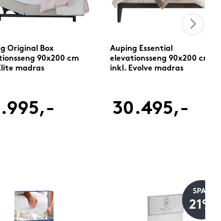
g Original Box
Auping Essential
tionsseng 90x200 cm
elevationsseng 90x200 cm
 Elite madras
inkl. Evolve madras
.995,-
30.495,-
SPAR
21%