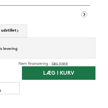
Silvana Suppo
udstillet
1.419,-
s levering
1.199
Nu
læs mere
Nem finansiering
LÆG I KURV
g