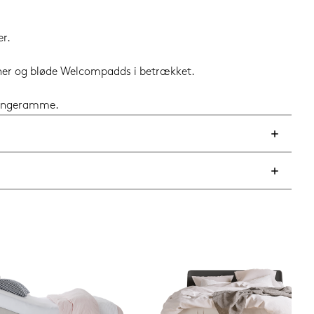
r.
oner og bløde Welcompadds i betrækket.
 sengeramme.