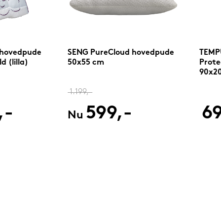
 hovedpude
SENG PureCloud hovedpude
TEMPU
 (lilla)
50x55 cm
Prote
90x2
1.199,-
,-
599,-
69
Nu