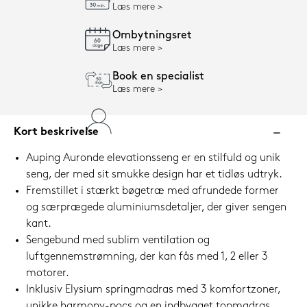
Læs mere
Ombytningsret
Læs mere
Book en specialist
Læs mere
Kort beskrivelse
Auping Auronde elevationsseng er en stilfuld og unik
seng, der med sit smukke design har et tidløs udtryk.
Fremstillet i stærkt bøgetræ med afrundede former
og særprægede aluminiumsdetaljer, der giver sengen
kant.
Sengebund med sublim ventilation og
luftgennemstrømning, der kan fås med 1, 2 eller 3
motorer.
Inklusiv Elysium springmadras med 3 komfortzoner,
unikke harmony-pocs og en indbygget topmadras.