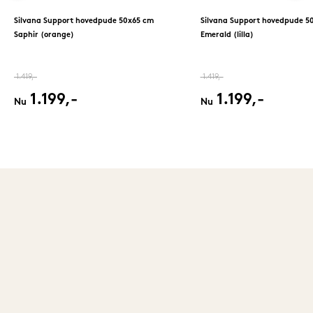
Silvana Support hovedpude 50x65 cm
Silvana Support hovedpude 5
Saphir (orange)
Emerald (lilla)
1.419,-
1.419,-
1.199,-
1.199,-
Nu
Nu