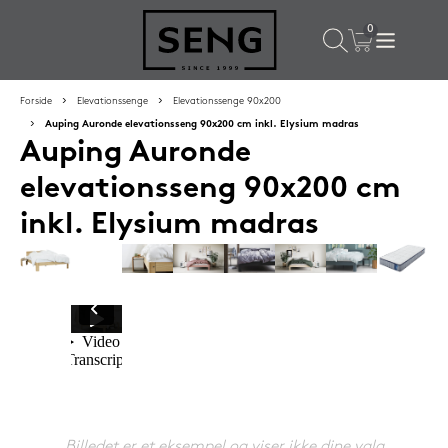
×
Populære valg til dig
Forside
Elevationssenge
Elevationssenge 90x200
Auping Auronde elevationsseng 90x200 cm inkl. Elysium madras
Auping Auronde
SPAR
16%
elevationsseng 90x200 cm
inkl. Elysium madras
Silvana Support hovedpude 50x65 cm Grenat (rød)
1.419,-
Billedet er et eksempel og viser ikke dine valg