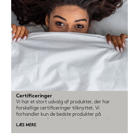
Certificeringer
Vi har et stort udvalg af produkter, der har 
forskellige certificeringer tilknyttet. Vi 
forhandler kun de bedste produkter på 
markedet og det gælder også produkter der er 
LÆS MERE
certificeret, så de passer på både dit helbred 
samt miljøet. Men det kan være svært at holde 