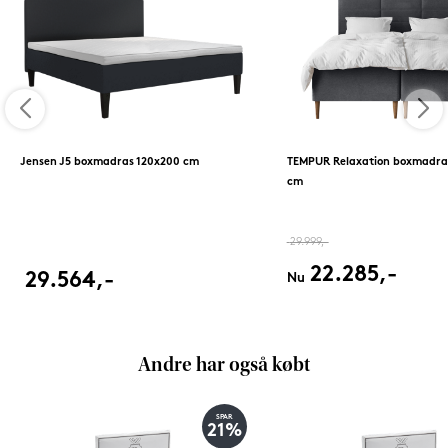
Jensen J5 boxmadras 120x200 cm
TEMPUR Relaxation boxmadra
cm
29.999,-
22.285,-
29.564,-
Nu
Andre har også købt
SPAR
21%