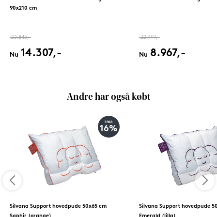
90x210 cm
23.845,-
22.497,-
14.307,-
8.967,-
Nu
Nu
Andre har også købt
SPAR
16%
Silvana Support hovedpude 50x65 cm
Silvana Support hovedpude 5
Saphir (orange)
Emerald (lilla)