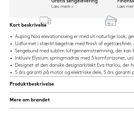
Gratis sengelevering
Finansi
Læs mere
Læs mer
Kort beskrivelse
Auping Noa elevationsseng er med sit naturlige look, ge
Udformet i stærkt bøgetræ med finish af egetræsfinér, 
Sengebund med sublim luftgennemstrømning, der kan fås
Inklusiv Elysium springmadras med 3 komfortzoner, u
Designet af den danske designarkitekt Eva Harlou, der h
5 års garanti på motor og elektriske dele, 5 års garant
Produktbeskrivelse
Mere om brandet