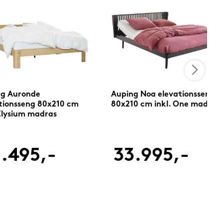
ng Auronde
Auping Noa elevationsseng
tionsseng 80x210 cm
80x210 cm inkl. One madras
 Elysium madras
.495,-
33.995,-