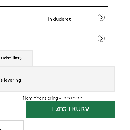
Inkluderet
Lixra moskus
udstillet
2.699,-
1.09
Nu
s levering
læs mere
Nem finansiering
LÆG I KURV