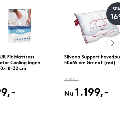
SPAR
16%
R Fit Mattress
Silvana Support hovedpude
ctor Cooling lagen
50x65 cm Grenat (rød)
10x18-32 cm
1.419,-
9,-
1.199,-
Nu