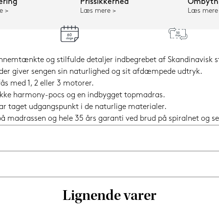
ering
Prissikkerhed
Ombytni
e
Læs mere
Læs mere
nnemtænkte og stilfulde detaljer indbegrebet af Skandinavisk st
der giver sengen sin naturlighed og sit afdæmpede udtryk.
 med 1, 2 eller 3 motorer.
nikke harmony-pocs og en indbygget topmadras.
ar taget udgangspunkt i de naturlige materialer.
i på madrassen og hele 35 års garanti ved brud på spiralnet og
Lignende varer