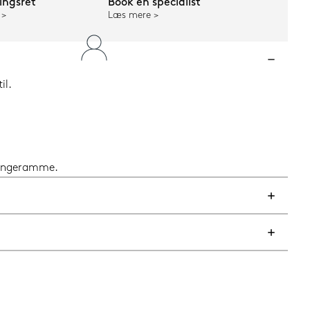
ngsret
Book en specialist
Læs mere
il.
 sengeramme.