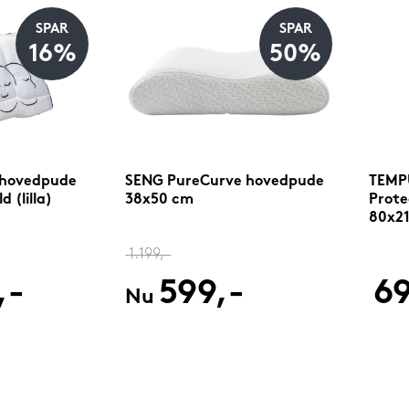
SPAR
SPAR
16%
50%
 hovedpude
SENG PureCurve hovedpude
TEMPU
 (lilla)
38x50 cm
Prote
80x2
1.199,-
,-
599,-
69
Nu