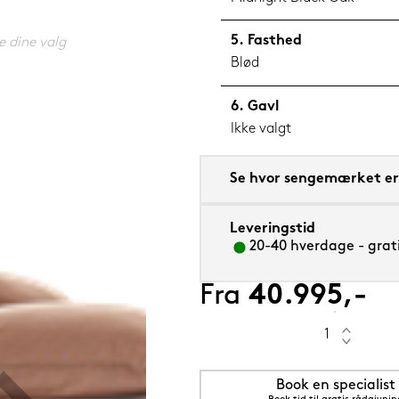
Fasthed
e dine valg
Blød
Gavl
0 cm
Ikke valgt
Se hvor sengemærket er 
Leveringstid
20-40 hverdage - grati
Fra
40.995,-
Book en specialist