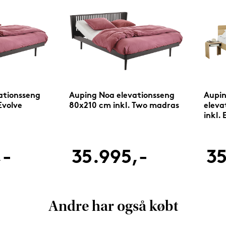
ationsseng
Auping Noa elevationsseng
Aupi
Evolve
80x210 cm inkl. Two madras
eleva
inkl.
,-
35.995,-
35
Andre har også købt