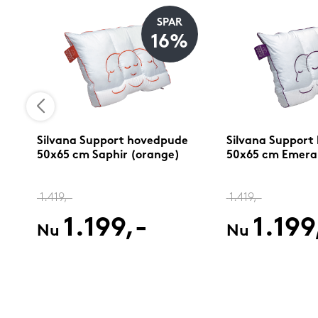
SPAR
16%
Silvana Support hovedpude
Silvana Support
50x65 cm Saphir (orange)
50x65 cm Emerald
1.419,-
1.419,-
1.199,-
1.199
Nu
Nu