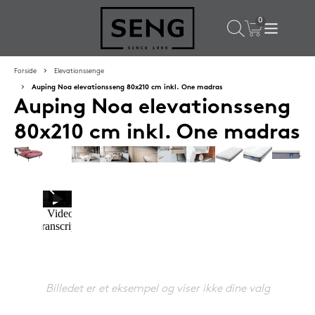
×
Populære valg til dig
Forside
Elevationssenge
Auping Noa elevationsseng 80x210 cm inkl. One madras
Auping Noa elevationsseng
SPAR
50%
80x210 cm inkl. One madras
SENG PureRest hovedpude 40x60 cm
Billedet er et eksempel og viser ikke dine valg
1.199,-