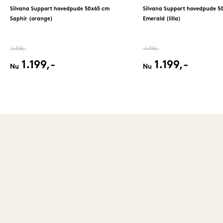
Silvana Support hovedpude 50x65 cm
Silvana Support hovedpude 5
Saphir (orange)
Emerald (lilla)
1.419,-
1.419,-
1.199,-
1.199,-
Nu
Nu