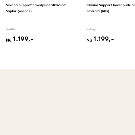
Silvana Support hovedpude 50x65 cm
Silvana Support hovedpude 5
Saphir (orange)
Emerald (lilla)
1.419,-
1.419,-
1.199,-
1.199,-
Nu
Nu